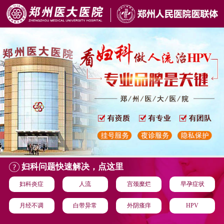
妇科问题快速解决，点这里
妇科炎症
人流
宫颈糜烂
早孕症状
月经不调
白带异常
外阴瘙痒
HPV