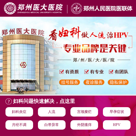
妇科问题快速解决，点这里
妇科炎症
人流
宫颈糜烂
早孕症状
月经不调
白带异常
外阴瘙痒
HPV