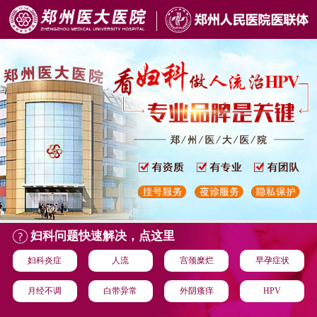
妇科问题快速解决，点这里
妇科炎症
人流
宫颈糜烂
早孕症状
月经不调
白带异常
外阴瘙痒
HPV