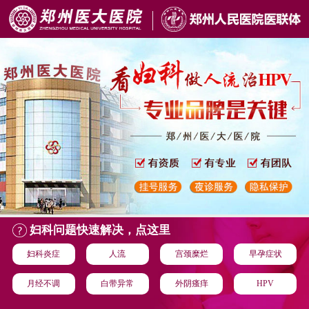
妇科问题快速解决，点这里
妇科炎症
人流
宫颈糜烂
早孕症状
月经不调
白带异常
外阴瘙痒
HPV